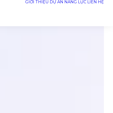
GIỚI THIỆU
DỰ ÁN
NĂNG LỰC
LIÊN HỆ