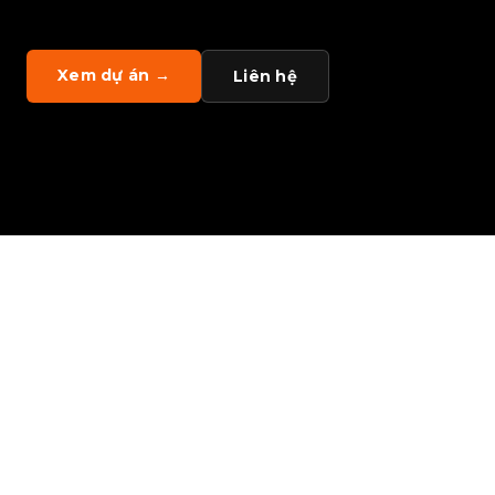
Xem dự án →
Liên hệ
• PLATFORM • MOTION & VFX • L
B
S
M
L
a
b
s
l
à
c
ô
n
g
t
y
c
ô
n
g
n
g
h
ệ
A
I
-
f
i
r
s
t
.
C
h
ú
n
g
t
ô
i
x
â
y
d
ự
n
g
s
ả
n
p
h
ẩ
m
v
à
h
ệ
t
h
ố
n
g