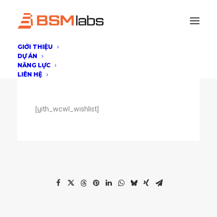
GIỚI THIỆU
DỰ ÁN
NĂNG LỰC
LIÊN HỆ
[yith_wcwl_wishlist]