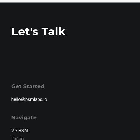
Let's Talk
Get Started
hello@bsmlabs.io
Navigate
Về BSM
Dự án