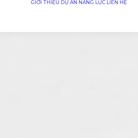
GIỚI THIỆU
DỰ ÁN
NĂNG LỰC
LIÊN HỆ