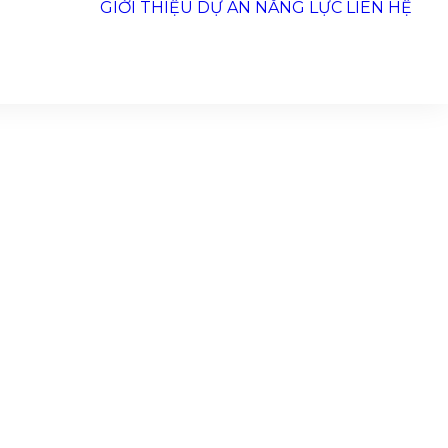
GIỚI THIỆU
DỰ ÁN
NĂNG LỰC
LIÊN HỆ