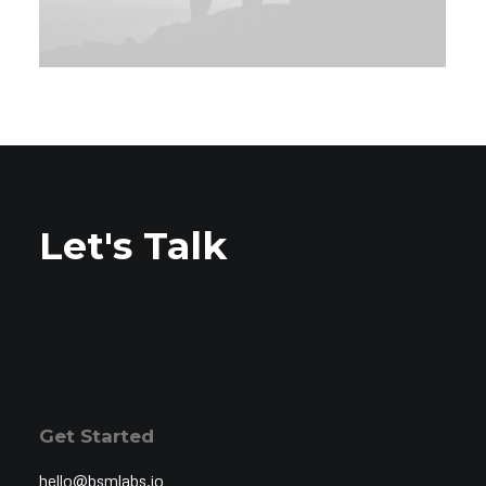
Let's Talk
Get Started
hello@bsmlabs.io