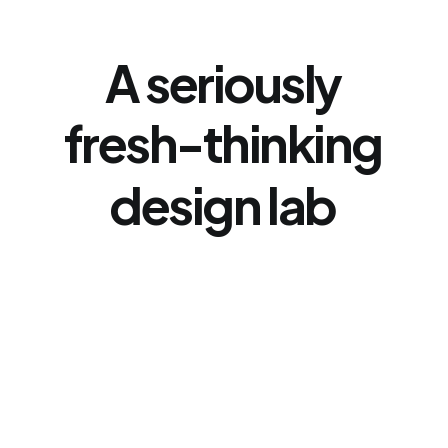
A
seriously
fresh-thinking
design
lab