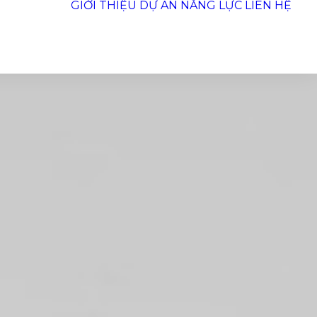
GIỚI THIỆU
DỰ ÁN
NĂNG LỰC
LIÊN HỆ