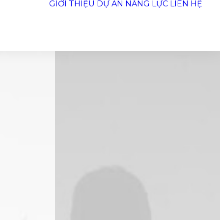
GIỚI THIỆU
DỰ ÁN
NĂNG LỰC
LIÊN HỆ